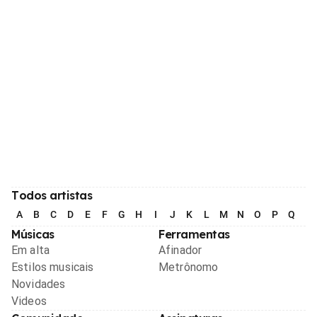
Todos artistas
A
B
C
D
E
F
G
H
I
J
K
L
M
N
O
P
Q
R
Músicas
Ferramentas
Em alta
Afinador
Estilos musicais
Metrônomo
Novidades
Videos