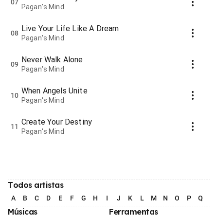
07
Pagan's Mind
Live Your Life Like A Dream
08
Pagan's Mind
Never Walk Alone
09
Pagan's Mind
When Angels Unite
10
Pagan's Mind
Create Your Destiny
11
Pagan's Mind
Todos artistas
A
B
C
D
E
F
G
H
I
J
K
L
M
N
O
P
Q
R
Músicas
Ferramentas