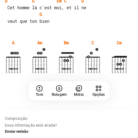
D
G
Em
C
D
G
A
Am
Bm
C
Cm
Tom
Rolagem
Mídia
Opções
Composição
:
Essa informação está errada?
Enviar revisão