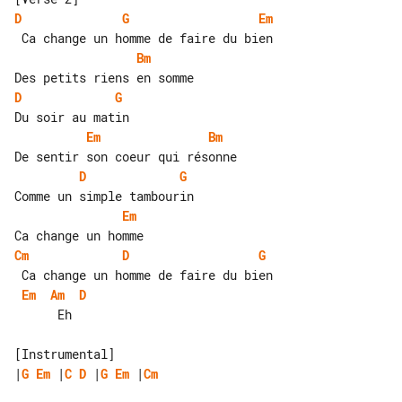
D
G
Em
Bm
D
G
Em
Bm
D
G
Em
Cm
D
G
Em
Am
D
      Eh

|
G
Em
 |
C
D
 |
G
Em
 |
Cm