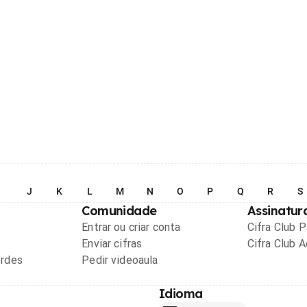
I
J
K
L
M
N
O
P
Q
R
S
Comunidade
Assinatur
Entrar ou criar conta
Cifra Club 
Enviar cifras
Cifra Club 
ordes
Pedir videoaula
Idioma