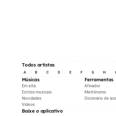
Todos artistas
A
B
C
D
E
F
G
H
Músicas
Ferramentas
Em alta
Afinador
Estilos musicais
Metrônomo
Novidades
Dicionário de ac
Videos
Baixe o aplicativo