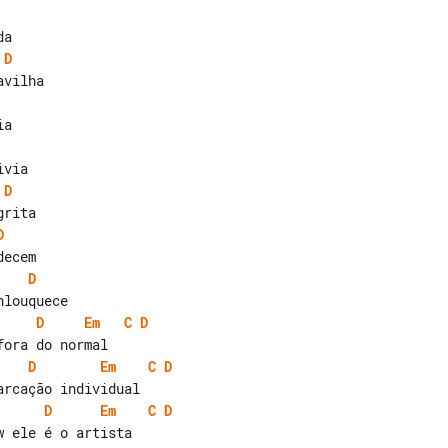
D
D
D
D
D
Em
C
D
D
Em
C
D
D
Em
C
D