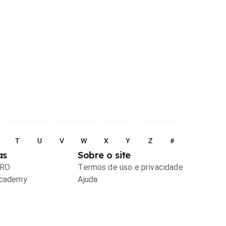
T
U
V
W
X
Y
Z
#
as
Sobre o site
PRO
Termos de uso e privacidade
Academy
Ajuda