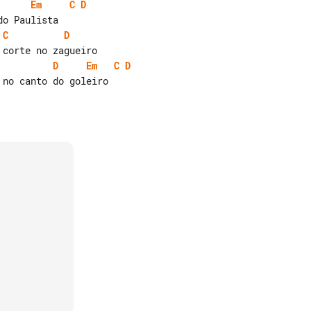
Em
C
D
C
D
D
Em
C
D
no canto do goleiro
