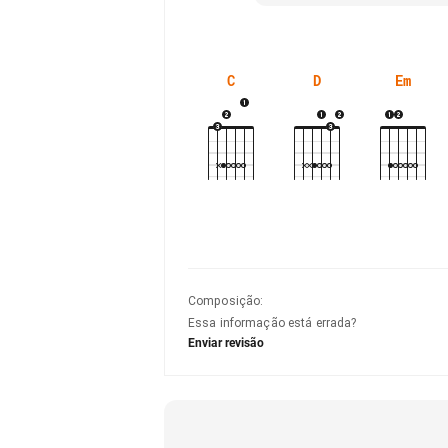
C
D
Em
Composição
:
Essa informação está errada?
Enviar revisão