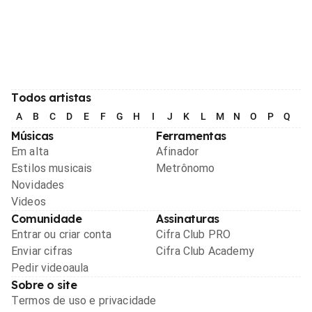
Todos artistas
A
B
C
D
E
F
G
H
I
J
K
L
M
N
O
P
Q
R
Músicas
Ferramentas
Em alta
Afinador
Estilos musicais
Metrônomo
Novidades
Videos
Comunidade
Assinaturas
Entrar ou criar conta
Cifra Club PRO
Enviar cifras
Cifra Club Academy
Pedir videoaula
Sobre o site
Termos de uso e privacidade