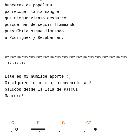
banderas de popelina

pa recoger tanta sangre

que ningún viento desgarre

porque han de seguir flameando

pues Chile sigue llorando

a Rodríguez y Recabarren.

****************************************************
*********

Este es mi humilde aporte ;)

Si alguien lo mejora, bienvenido sea!

Saludos desde la Isla de Pascua, 

Maururu!

C
F
G
G7