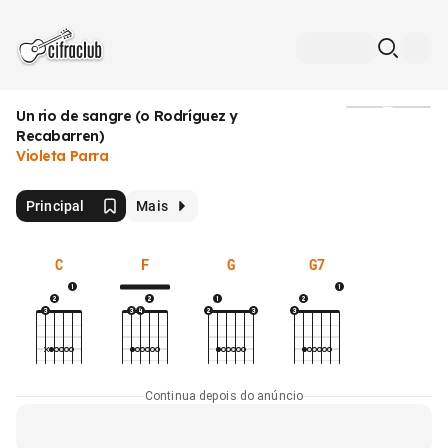
Un rio de sangre (o Rodríguez y
Mídia
Recabarren)
Violeta Parra
Principal
Mais
C
F
G
G7
Continua depois do anúncio