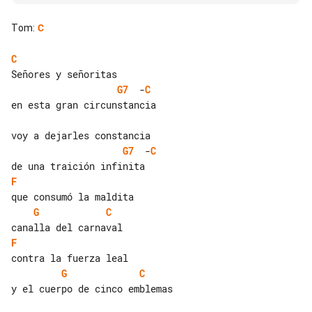
Tom
:
C
C
G7
  -
C
en esta gran circunstancia

G7
  -
C
F
G
C
F
G
C
y el cuerpo de cinco emblemas
