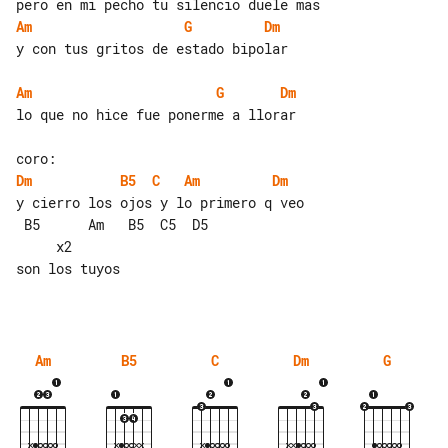
Am
G
Dm
y con tus gritos de estado bipolar

Am
G
Dm
lo que no hice fue ponerme a llorar

Dm
B5
C
Am
Dm
y cierro los ojos y lo primero q veo

 B5      Am   B5  C5  D5               

     x2

son los tuyos

Am
B5
C
Dm
G