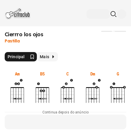
Cierrro los ojos
Mídia
Pastilla
Principal
Mais
Am
B5
C
Dm
G
Continua depois do anúncio