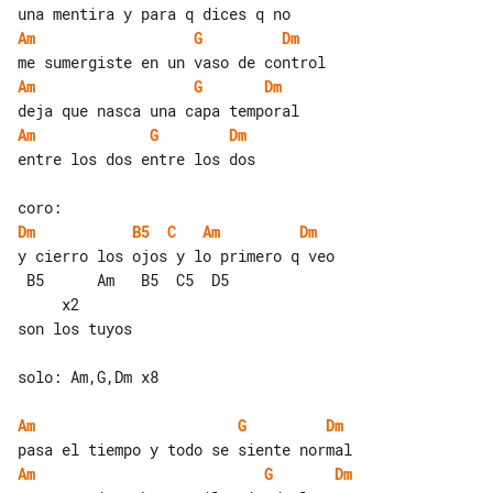
Am
G
Dm
Am
G
Dm
Am
G
Dm
entre los dos entre los dos

Dm
B5
C
Am
Dm
y cierro los ojos y lo primero q veo

 B5      Am   B5  C5  D5               

     x2

son los tuyos

solo: Am,G,Dm x8

Am
G
Dm
Am
G
Dm