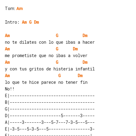
Tom
:
Am
Intro: 
Am
G
Dm
Am
G
Dm
Am
G
Dm
Am
G
Dm
Am
G
Dm
lo que te hice parece no tener fin   

E|-----------------------------------

B|-----------------------------------

G|-----------------------------------

D|---------------------5-------3-----

A|-----3-------3---5-7---7-3-5---5---

E|-3-5---5-3-5---5-----------------3-

E|---------------------------------| 
