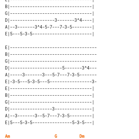
B|---------------------------------| 

G|---------------------------------| 

D|------------------3-------3^4----| 

A|--3-------3^4-5-7---7-3-5--------| 

E|-----------------------------------

B|-----------------------------------

G|-----------------------------------

D|---------------------5-------3^4---

A|-----3-------3---5-7---7-3-5-------

E|-3-5---5-3-5---5-----------------3-

E|---------------------------------| 

B|---------------------------------| 

G|---------------------------------| 

D|-----------------3---------------| 

A|--3-------3--5-7---7-3-5---------| 

Am
G
Dm