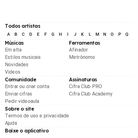
Todos artistas
A
B
C
D
E
F
G
H
I
J
K
L
M
N
O
P
Q
R
Músicas
Ferramentas
Em alta
Afinador
Estilos musicais
Metrônomo
Novidades
Videos
Comunidade
Assinaturas
Entrar ou criar conta
Cifra Club PRO
Enviar cifras
Cifra Club Academy
Pedir videoaula
Sobre o site
Termos de uso e privacidade
Ajuda
Baixe o aplicativo