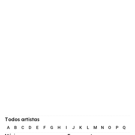
Todos artistas
A
B
C
D
E
F
G
H
I
J
K
L
M
N
O
P
Q
R