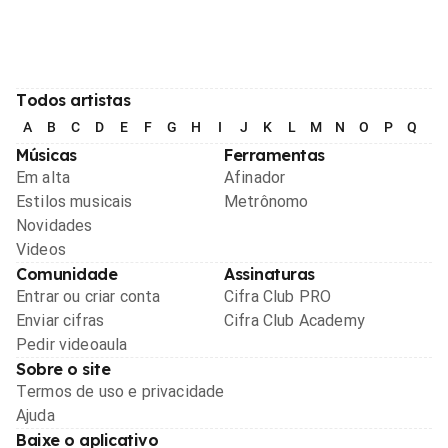
Todos artistas
A
B
C
D
E
F
G
H
I
J
K
L
M
N
O
P
Q
R
Músicas
Ferramentas
Em alta
Afinador
Estilos musicais
Metrônomo
Novidades
Videos
Comunidade
Assinaturas
Entrar ou criar conta
Cifra Club PRO
Enviar cifras
Cifra Club Academy
Pedir videoaula
Sobre o site
Termos de uso e privacidade
Ajuda
Baixe o aplicativo