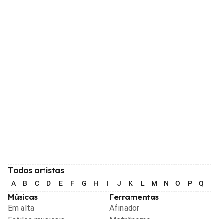
Todos artistas
A
B
C
D
E
F
G
H
I
J
K
L
M
N
O
P
Q
R
Músicas
Ferramentas
Em alta
Afinador