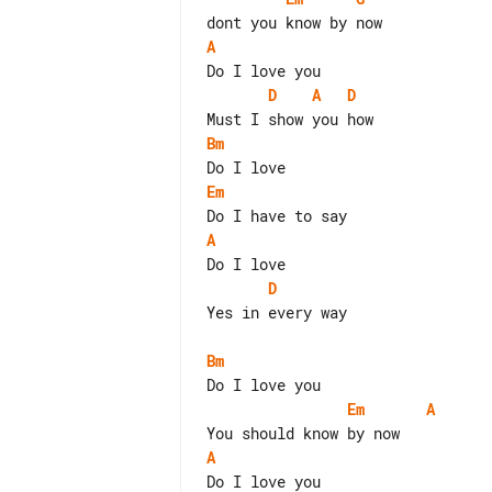
A
D
A
D
Bm
Em
A
D
Yes in every way

Bm
Em
A
A