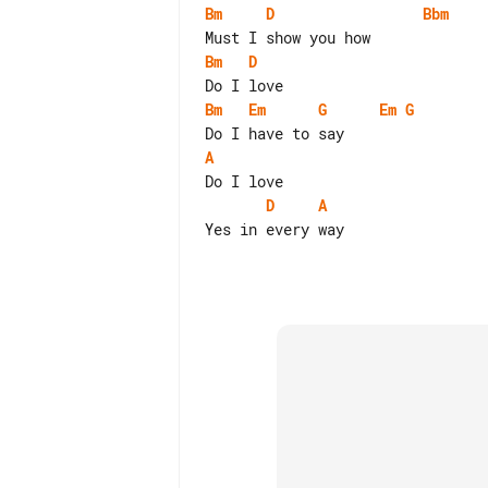
Bm
D
Bbm
Bm
D
Bm
Em
G
Em
G
A
D
A
Yes in every way
