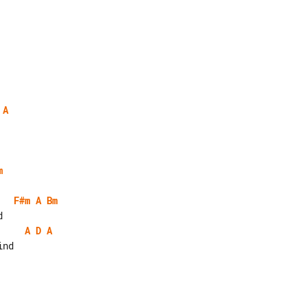
A
m
F#m
A
Bm
A
D
A
nd
