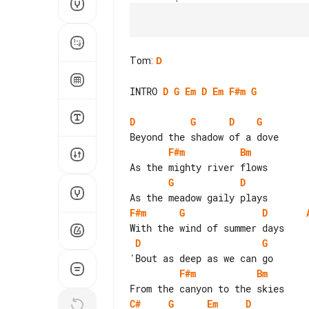
Tom
:
D
INTRO 
D
G
Em
D
Em
F#m
G
D
G
D
G
F#m
Bm
G
D
F#m
G
D
D
G
F#m
Bm
C#
G
Em
D