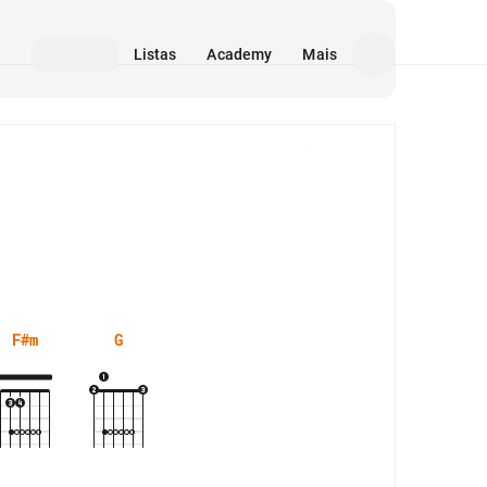
Listas
Academy
Mais
Mídia
F#m
G