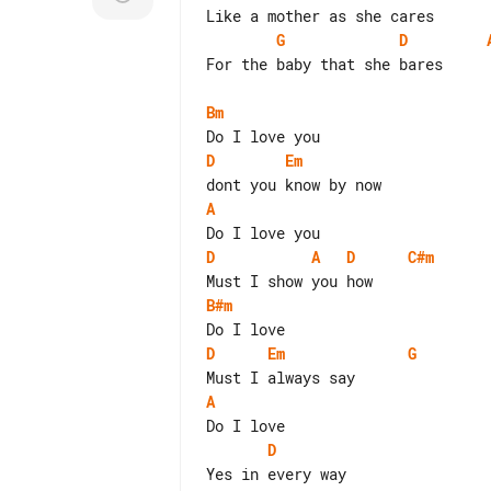
G
D
For the baby that she bares

Bm
D
Em
A
D
A
D
C#m
B#m
D
Em
G
A
D
Yes in every way
