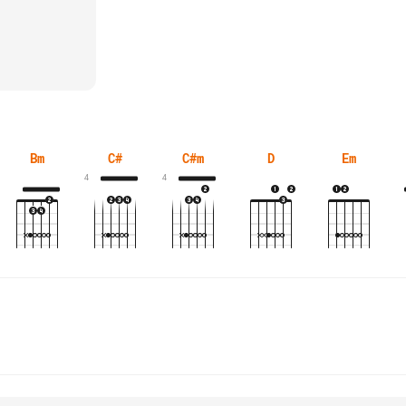
Bm
C#
C#m
D
Em
4
4