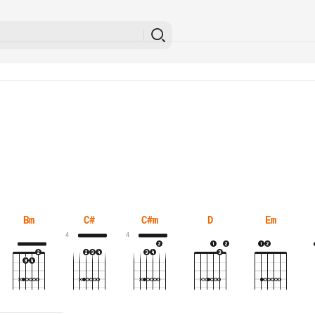
Bm
C#
C#m
D
Em
4
4