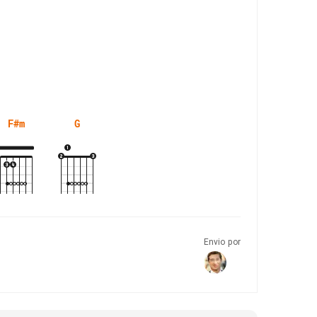
F#m
G
Envio por