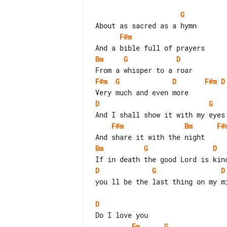
G
F#m
Bm
G
D
F#m
G
D
F#m
D
D
G
F#m
Bm
F#
Bm
G
D
D
G
D
you ll be the last thing on my mi
D
Em
G