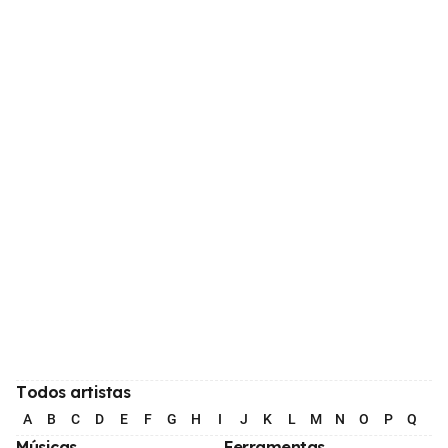
Todos artistas
A
B
C
D
E
F
G
H
I
J
K
L
M
N
O
P
Q
R
Músicas
Ferramentas