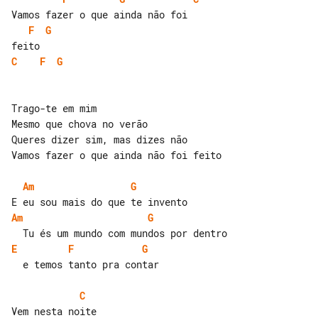
F
G
C
F
G
Trago-te em mim

Mesmo que chova no verão

Queres dizer sim, mas dizes não

Vamos fazer o que ainda não foi feito

Am
G
Am
G
E
F
G
  e temos tanto pra contar

C
Vem nesta noite
