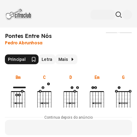
Pontes Entre Nós
Mídia
Pedro Abrunhosa
Principal
Letra
Mais
Bm
C
D
Em
G
Continua depois do anúncio