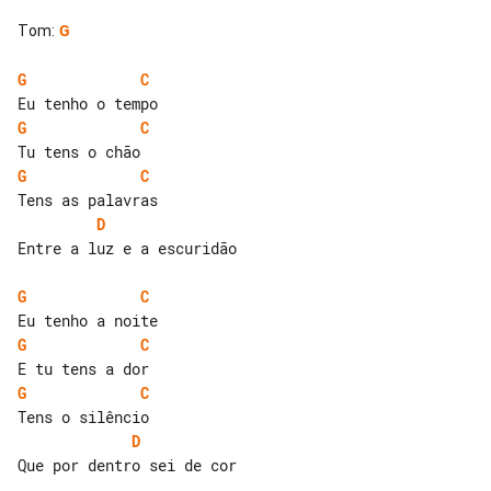
Tom
:
G
G
C
G
C
G
C
D
Entre a luz e a escuridão

G
C
G
C
G
C
D
Que por dentro sei de cor
