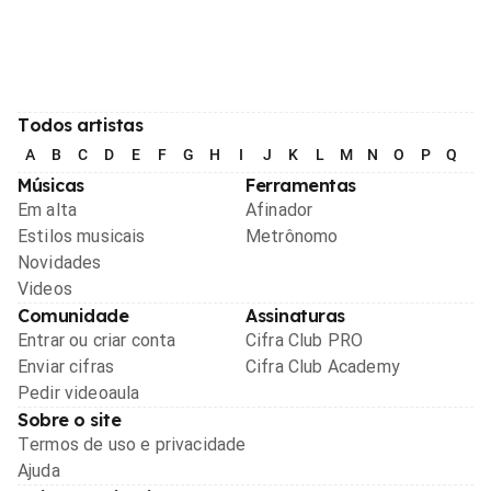
Todos artistas
A
B
C
D
E
F
G
H
I
J
K
L
M
N
O
P
Q
R
Músicas
Ferramentas
Em alta
Afinador
Estilos musicais
Metrônomo
Novidades
Videos
Comunidade
Assinaturas
Entrar ou criar conta
Cifra Club PRO
Enviar cifras
Cifra Club Academy
Pedir videoaula
Sobre o site
Termos de uso e privacidade
Ajuda