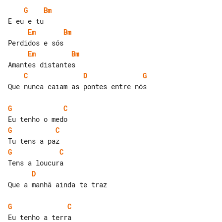
G
Bm
Em
Bm
Em
Bm
C
D
G
Que nunca caiam as pontes entre nós

G
C
G
C
G
C
D
Que a manhã ainda te traz

G
C