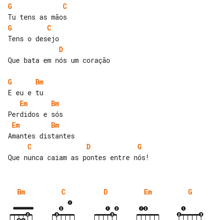
G
C
G
C
D
Que bata em nós um coração

G
Bm
Em
Bm
Em
Bm
C
D
G
Bm
C
D
Em
G