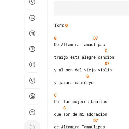
Tom
:
G
G
D7
G
D7
G
y jarana cantó yo

C
G
D7