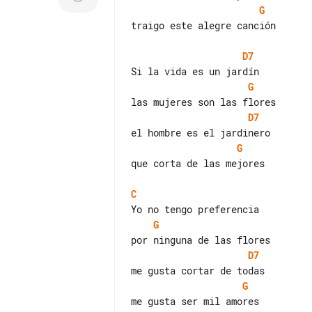
G
traigo este alegre canción

D7
G
D7
G
que corta de las mejores

C
G
D7
G
me gusta ser mil amores
