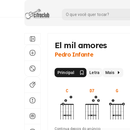
El mil amores
Pedro Infante
Principal
Letra
Mais
C
D7
G
Continua depois do anúncio