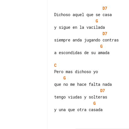
D7
G
D7
G
a escondidas de su amada

C
G
D7
G
y una que otra casada
