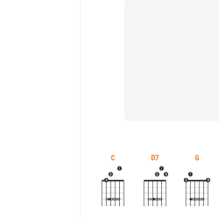
C
D7
G