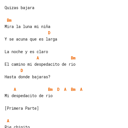
Quizas bajara

Bm
D
Y se acuna que es larga

A
Bm
D
Hasta donde bajaras?

A
Bm
D
A
Bm
A
Mi despedacito de rio

[Primera Parte]

A