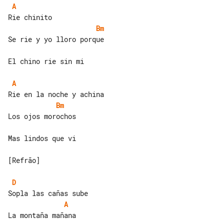
A
Bm
Se rie y yo lloro porque

El chino rie sin mi

A
Bm
Los ojos morochos

Mas lindos que vi

[Refrão]

D
A
La montaña mañana
