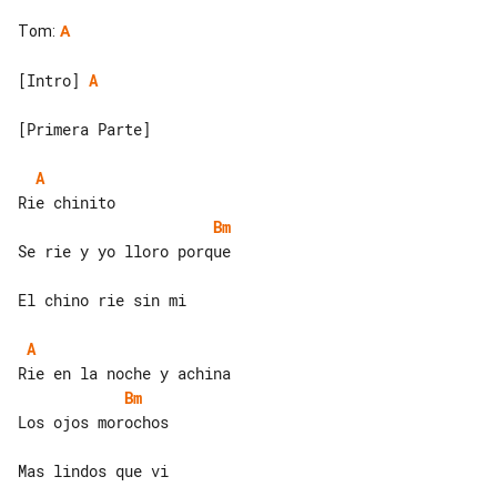
Tom
:
A
[Intro] 
A
[Primera Parte]

A
Bm
Se rie y yo lloro porque

El chino rie sin mi

A
Bm
Los ojos morochos

Mas lindos que vi
