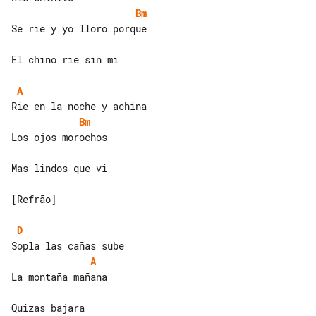
Bm
Se rie y yo lloro porque

El chino rie sin mi

A
Bm
Los ojos morochos

Mas lindos que vi

[Refrão]

D
A
La montaña mañana

Quizas bajara
