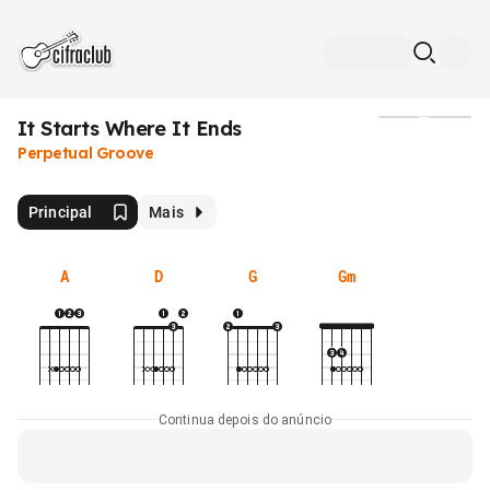
It Starts Where It Ends
Mídia
Perpetual Groove
Principal
Mais
A
D
G
Gm
Continua depois do anúncio