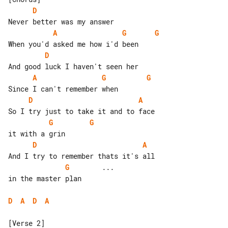
D
A
G
G
D
A
G
G
D
A
G
G
D
A
G
        ...

in the master plan

D
A
D
A