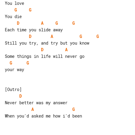
G
G
D
A
G
G
D
A
G
G
D
A
G
G
your way

D
A
G