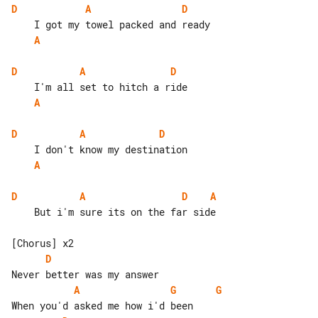
D
A
D
A
D
A
D
A
D
A
D
A
D
A
D
A
    But i'm sure its on the far side

D
A
G
G