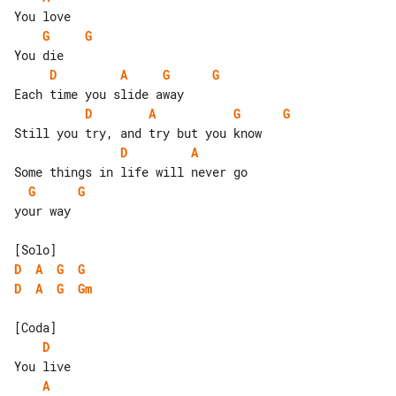
G
G
D
A
G
G
D
A
G
G
D
A
G
G
your way

D
A
G
G
D
A
G
Gm
D
A