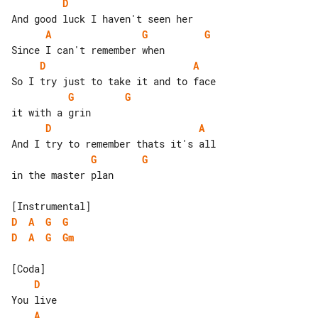
D
A
G
G
D
A
G
G
D
A
G
G
in the master plan

D
A
G
G
D
A
G
Gm
D
A