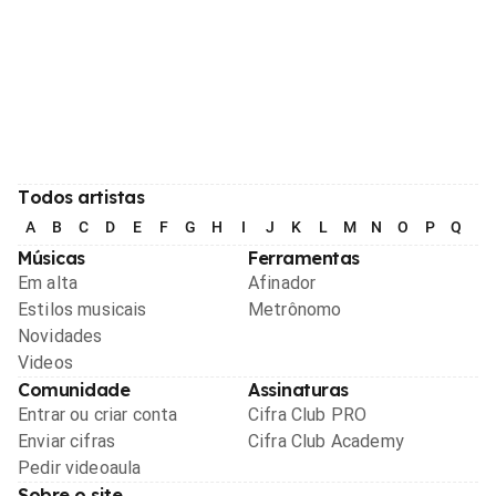
Todos artistas
A
B
C
D
E
F
G
H
I
J
K
L
M
N
O
P
Q
R
Músicas
Ferramentas
Em alta
Afinador
Estilos musicais
Metrônomo
Novidades
Videos
Comunidade
Assinaturas
Entrar ou criar conta
Cifra Club PRO
Enviar cifras
Cifra Club Academy
Pedir videoaula
Sobre o site