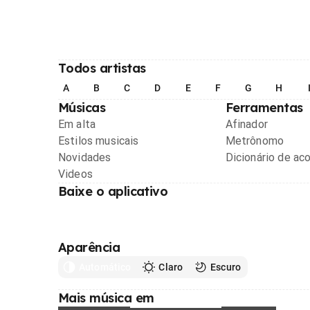
Todos artistas
A
B
C
D
E
F
G
H
Músicas
Ferramentas
Em alta
Afinador
Estilos musicais
Metrônomo
Novidades
Dicionário de ac
Videos
Baixe o aplicativo
Aparência
Automático
Claro
Escuro
Mais música em