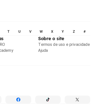
T
U
V
W
X
Y
Z
#
as
Sobre o site
PRO
Termos de uso e privacidade
Academy
Ajuda