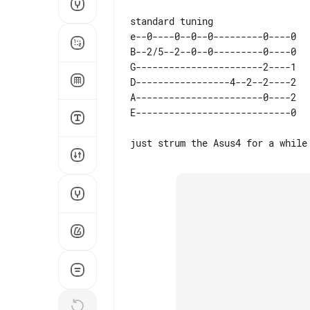
e--0----0--0--0---------0----0 

B--2/5--2--0--0---------0----0 

G-----------------------2----1 

D-----------------4--2--2----2 

A-----------------------0----2 
