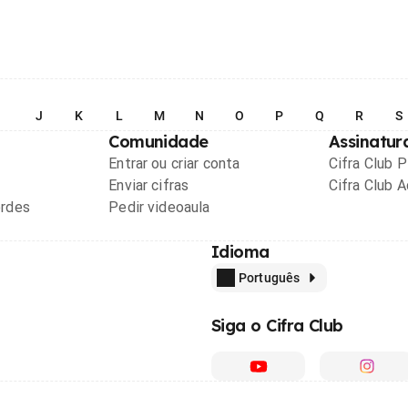
I
J
K
L
M
N
O
P
Q
R
S
Comunidade
Assinatur
Entrar ou criar conta
Cifra Club 
Enviar cifras
Cifra Club 
ordes
Pedir videoaula
Idioma
Português
Siga o Cifra Club