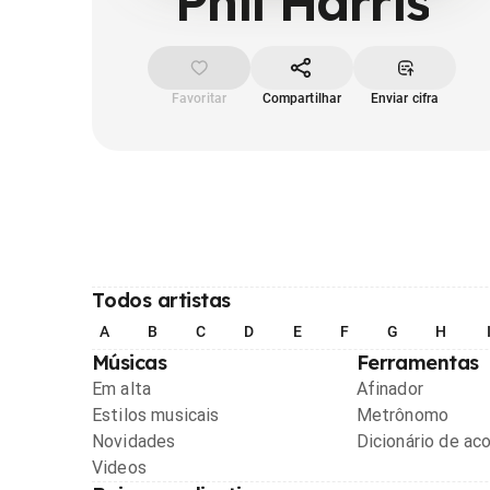
Phil Harris
Favoritar
Compartilhar
Enviar cifra
Todos artistas
A
B
C
D
E
F
G
H
Músicas
Ferramentas
Em alta
Afinador
Estilos musicais
Metrônomo
Novidades
Dicionário de ac
Videos