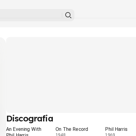
Discografia
An Evening With
On The Record
Phil Harris
Phil Harris
1948
1969