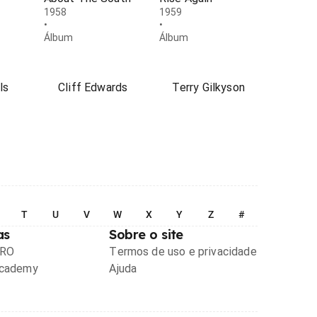
1958
1959
•
•
Álbum
Álbum
ls
Cliff Edwards
Terry Gilkyson
T
U
V
W
X
Y
Z
#
as
Sobre o site
PRO
Termos de uso e privacidade
Academy
Ajuda