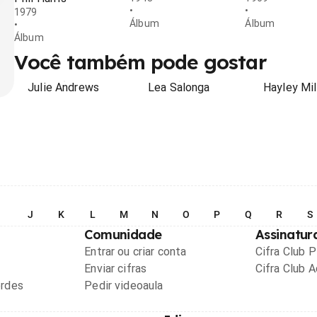
•
•
1979
Álbum
Álbum
•
Álbum
Você também pode gostar
Julie Andrews
Lea Salonga
Hayley Mil
I
J
K
L
M
N
O
P
Q
R
S
Comunidade
Assinatur
Entrar ou criar conta
Cifra Club 
Enviar cifras
Cifra Club 
ordes
Pedir videoaula