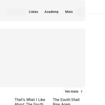
Listas
Academy
Mais
Ver mais
That's What I Like
The South Shall
About The South
Rise Again