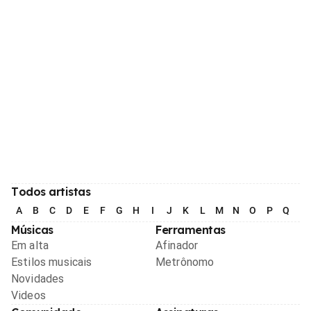
Todos artistas
A
B
C
D
E
F
G
H
I
J
K
L
M
N
O
P
Q
R
Músicas
Ferramentas
Em alta
Afinador
Estilos musicais
Metrônomo
Novidades
Videos