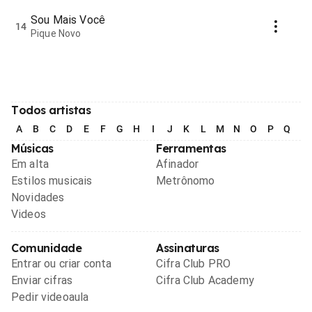
Sou Mais Você
14
Pique Novo
Todos artistas
A
B
C
D
E
F
G
H
I
J
K
L
M
N
O
P
Q
R
Músicas
Ferramentas
Em alta
Afinador
Estilos musicais
Metrônomo
Novidades
Videos
Comunidade
Assinaturas
Entrar ou criar conta
Cifra Club PRO
Enviar cifras
Cifra Club Academy
Pedir videoaula