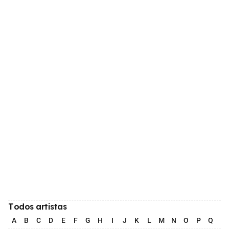
Todos artistas
A
B
C
D
E
F
G
H
I
J
K
L
M
N
O
P
Q
R