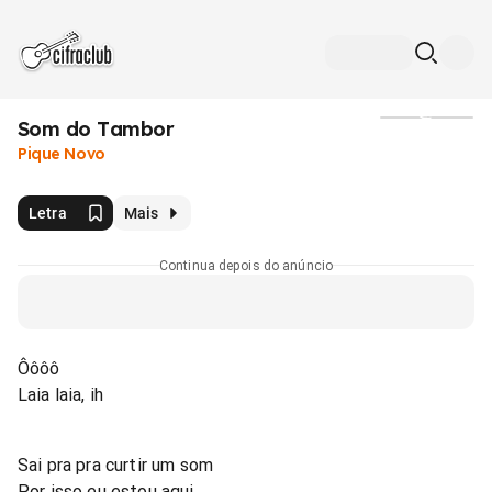
Som do Tambor
Mídia
Pique Novo
Letra
Mais
Continua depois do anúncio
Ôôôô
Laia laia, ih
Sai pra pra curtir um som
Por isso eu estou aqui