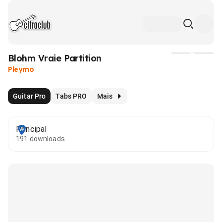
Blohm Vraie Partition
Mídia
Pleymo
Guitar Pro
Tabs PRO
Mais
Principal
191 downloads