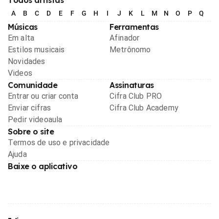
A
B
C
D
E
F
G
H
I
J
K
L
M
N
O
P
Q
R
Músicas
Ferramentas
Em alta
Afinador
Estilos musicais
Metrônomo
Novidades
Videos
Comunidade
Assinaturas
Entrar ou criar conta
Cifra Club PRO
Enviar cifras
Cifra Club Academy
Pedir videoaula
Sobre o site
Termos de uso e privacidade
Ajuda
Baixe o aplicativo