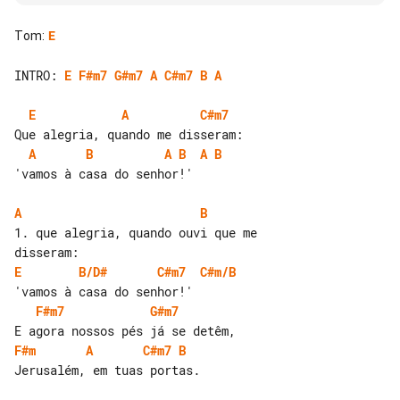
Tom
:
E
INTRO: 
E
F#m7
G#m7
A
C#m7
B
A
E
A
C#m7
A
B
A
B
A
B
'vamos à casa do senhor!'

A
B
1. que alegria, quando ouvi que me 

E
B/D#
C#m7
C#m/B
F#m7
G#m7
F#m
A
C#m7
B
Jerusalém, em tuas portas.
