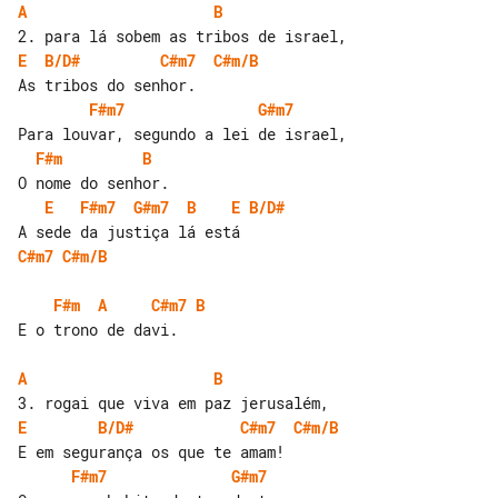
A
B
E
B/D#
C#m7
C#m/B
F#m7
G#m7
F#m
B
E
F#m7
G#m7
B
E
B/D#
C#m7
C#m/B
F#m
A
C#m7
B
E o trono de davi.

A
B
E
B/D#
C#m7
C#m/B
F#m7
G#m7