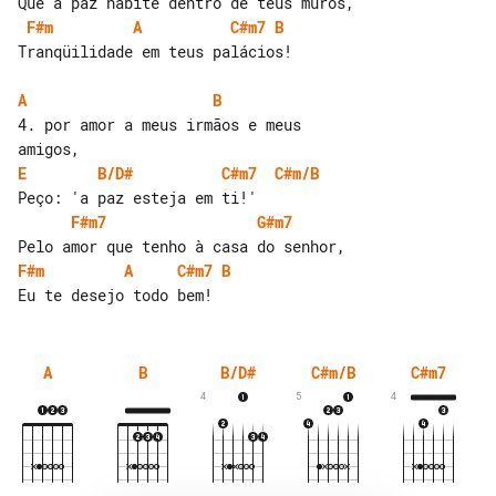
F#m
A
C#m7
B
Tranqüilidade em teus palácios!

A
B
4. por amor a meus irmãos e meus 

E
B/D#
C#m7
C#m/B
F#m7
G#m7
F#m
A
C#m7
B
A
B
B/D#
C#m/B
C#m7
4
5
4