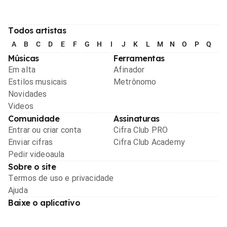
Todos artistas
A
B
C
D
E
F
G
H
I
J
K
L
M
N
O
P
Q
R
Músicas
Ferramentas
Em alta
Afinador
Estilos musicais
Metrônomo
Novidades
Videos
Comunidade
Assinaturas
Entrar ou criar conta
Cifra Club PRO
Enviar cifras
Cifra Club Academy
Pedir videoaula
Sobre o site
Termos de uso e privacidade
Ajuda
Baixe o aplicativo