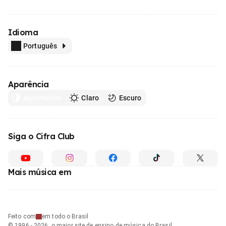
Idioma
Português
Aparência
Automático
Claro
Escuro
Siga o Cifra Club
Mais música em
Feito com
em todo o Brasil
© 1996 - 2026, o maior site de ensino de música do Brasil