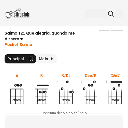
Salmo 121 Que alegria, quando me
Mídia
disseram
Pocket Salmo
Principal
Mais
A
B
B/D#
C#m/B
C#m7
4
5
4
Continua depois do anúncio