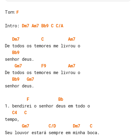
Tom
:
F
Intro: 
Dm7
Am7
Bb9
C
C/A
Dm7
C
Am7
Bb9
Gm7
F9
Am7
Bb9
Gm7
senhor deus.

F
Bb
C4
C
Gm7
C/D
Dm7
C