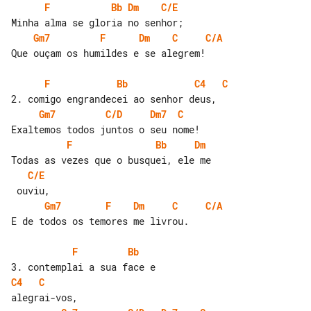
F
Bb
Dm
C/E
Gm7
F
Dm
C
C/A
Que ouçam os humildes e se alegrem!

F
Bb
C4
C
Gm7
C/D
Dm7
C
F
Bb
Dm
C/E
Gm7
F
Dm
C
C/A
E de todos os temores me livrou.

F
Bb
C4
C