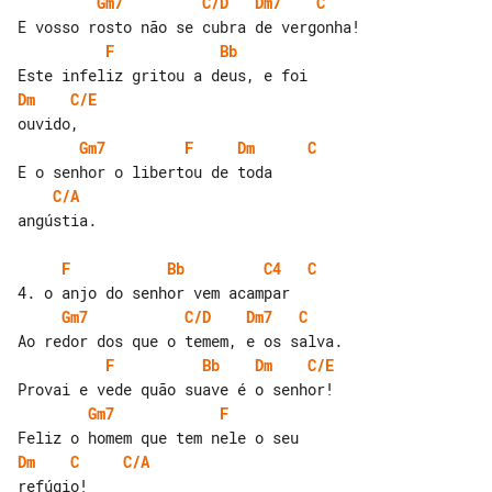
Gm7
C/D
Dm7
C
F
Bb
Dm
C/E
Gm7
F
Dm
C
C/A
angústia.

F
Bb
C4
C
Gm7
C/D
Dm7
C
F
Bb
Dm
C/E
Gm7
F
Dm
C
C/A