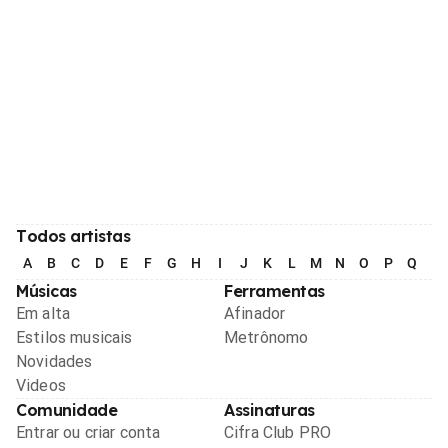
Todos artistas
A
B
C
D
E
F
G
H
I
J
K
L
M
N
O
P
Q
R
Músicas
Ferramentas
Em alta
Afinador
Estilos musicais
Metrônomo
Novidades
Videos
Comunidade
Assinaturas
Entrar ou criar conta
Cifra Club PRO