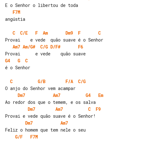
F7M
angústia

C
C/E
F
Am
Dm9
F
C
Am7
Am/G#
C/G
D/F#
F6
G4
G
C
é o Senhor

C
G/B
F/A
C/G
Dm7
Am7
G4
Em
Dm7
Am7
C
F9
Dm7
Am7
G/F
F7M