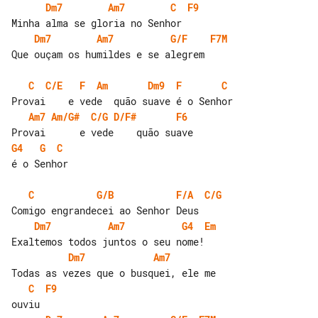
Dm7
Am7
C
F9
Dm7
Am7
G/F
F7M
Que ouçam os humildes e se alegrem

C
C/E
F
Am
Dm9
F
C
Am7
Am/G#
C/G
D/F#
F6
G4
G
C
é o Senhor

C
G/B
F/A
C/G
Dm7
Am7
G4
Em
Dm7
Am7
C
F9