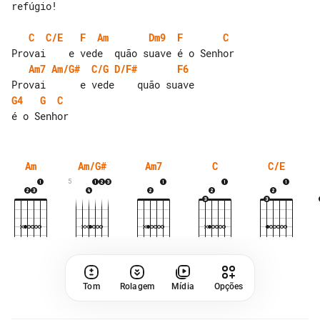
refúgio!

C
C/E
F
Am
Dm9
F
C
Am7
Am/G#
C/G
D/F#
F6
G4
G
C
Am
Am/G#
Am7
C
C/E
5
Tom
Rolagem
Mídia
Opções