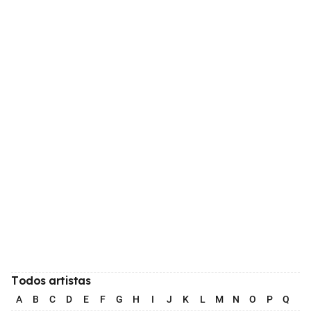
Todos artistas
A
B
C
D
E
F
G
H
I
J
K
L
M
N
O
P
Q
R