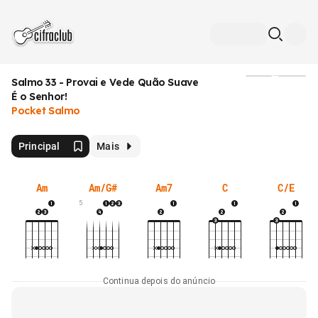
Salmo 33 - Provai e Vede Quão Suave
Mídia
É o Senhor!
Pocket Salmo
Principal
Mais
Am
Am/G#
Am7
C
C/E
5
Continua depois do anúncio