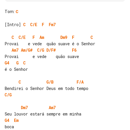
Tom
:
C
[Intro] 
C
C/E
F
Fm7
C
C/E
F
Am
Dm9
F
C
Am7
Am/G#
C/G
D/F#
F6
G4
G
C
é o Senhor

C
G/B
F/A
C/G
Dm7
Am7
G4
Em