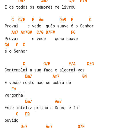
Dm7
Am7
G/F
F7M
E de todos os temores me livrou

C
C/E
F
Am
Dm9
F
C
Am7
Am/G#
C/G
D/F#
F6
G4
G
C
é o Senhor

C
G/B
F/A
C/G
Dm7
Am7
G4
Em
Dm7
Am7
C
F9
Dm7
Am7
G/F