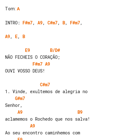
Tom
:
A
INTRO: 
F#m7
, 
A9
, 
C#m7
, 
B
, 
F#m7
, 

A9
, 
E
, 
B
E9
B/D#
F#m7
A9
OUVI VOSSO DEUS!

C#m7
G#m7
A9
B9
A9
E9