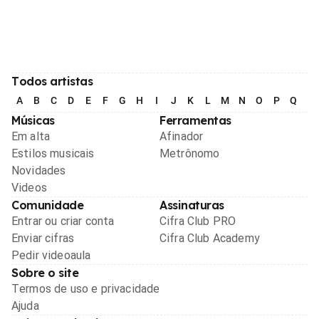
Todos artistas
A
B
C
D
E
F
G
H
I
J
K
L
M
N
O
P
Q
R
Músicas
Ferramentas
Em alta
Afinador
Estilos musicais
Metrônomo
Novidades
Videos
Comunidade
Assinaturas
Entrar ou criar conta
Cifra Club PRO
Enviar cifras
Cifra Club Academy
Pedir videoaula
Sobre o site
Termos de uso e privacidade
Ajuda