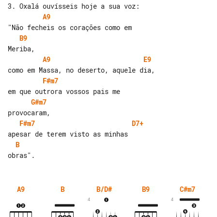
A9
B9
A9
E9
F#m7
G#m7
F#m7
D7+
B
A9
B
B/D#
B9
C#m7
4
4