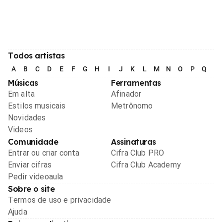
Todos artistas
A
B
C
D
E
F
G
H
I
J
K
L
M
N
O
P
Q
R
Músicas
Ferramentas
Em alta
Afinador
Estilos musicais
Metrônomo
Novidades
Videos
Comunidade
Assinaturas
Entrar ou criar conta
Cifra Club PRO
Enviar cifras
Cifra Club Academy
Pedir videoaula
Sobre o site
Termos de uso e privacidade
Ajuda