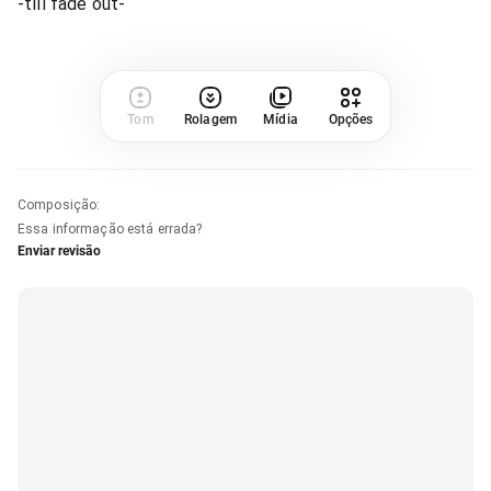
-till fade out-
Tom
Rolagem
Mídia
Opções
Composição
:
Essa informação está errada?
Enviar revisão