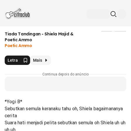
Tiada Tandingan - Shiela Majid &
Mídia
Poetic Ammo
Poetic Ammo
Letra
Mais
Continua depois do anúncio
*Yogi B*
Sebutkan semula keranaku tahu oh, Shiela bagaimananya
cerita
Suara hati menjadi pelita sebutkan semula oh Shiela uh uh
uh uh