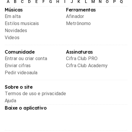
A
B
C
D
E
F
G
H
I
J
K
L
M
N
O
P
Q
R
Músicas
Ferramentas
Em alta
Afinador
Estilos musicais
Metrônomo
Novidades
Videos
Comunidade
Assinaturas
Entrar ou criar conta
Cifra Club PRO
Enviar cifras
Cifra Club Academy
Pedir videoaula
Sobre o site
Termos de uso e privacidade
Ajuda
Baixe o aplicativo