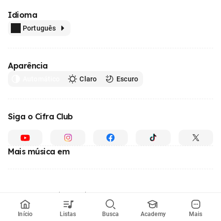
Idioma
Português
Aparência
Automático
Claro
Escuro
Siga o Cifra Club
Mais música em
Feito com
em todo o Brasil
© 1996 - 2026, o maior site de ensino de música do Brasil
Início
Listas
Busca
Academy
Mais