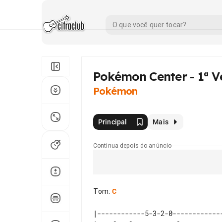
Pokémon Center - 1ª V
Pokémon
Principal
Mais
Continua depois do anúncio
Tom
:
C
|------------5-3-2-0-------------