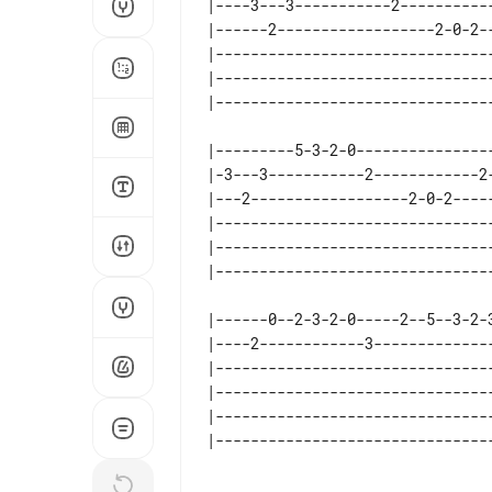
|----3---3-----------2-----------
|------2------------------2-0-2--
|--------------------------------
|--------------------------------
|---------5-3-2-0---------------
|-3---3-----------2------------2
|---2------------------2-0-2----
|-------------------------------
|-------------------------------
|------0--2-3-2-0-----2--5--3-2-3
|----2------------3--------------
|--------------------------------
|--------------------------------
|--------------------------------