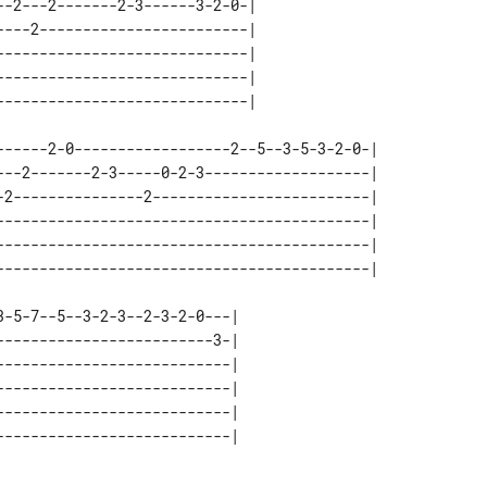
-2---2-------2-3------3-2-0-| 

---2------------------------| 

----------------------------| 

----------------------------| 

------2-0------------------2--5--3-5-3-2-0-| 

---2-------2-3-----0-2-3-------------------| 

-2---------------2-------------------------| 

-------------------------------------------| 

-------------------------------------------| 

-5-7--5--3-2-3--2-3-2-0---| 

------------------------3-| 

--------------------------| 

--------------------------| 

--------------------------| 
