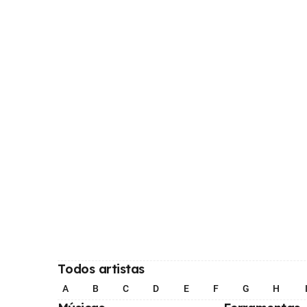
Todos artistas
A
B
C
D
E
F
G
H