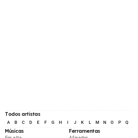
Todos artistas
A
B
C
D
E
F
G
H
I
J
K
L
M
N
O
P
Q
R
Músicas
Ferramentas
Em alta
Afinador