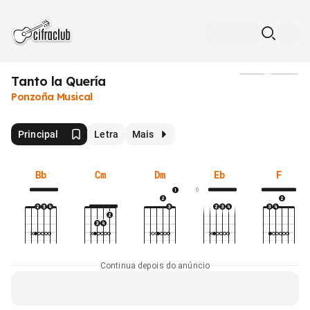
Tanto la Quería
Mídia
Ponzoña Musical
Principal
Letra
Mais
Bb
Cm
Dm
Eb
F
6
Continua depois do anúncio