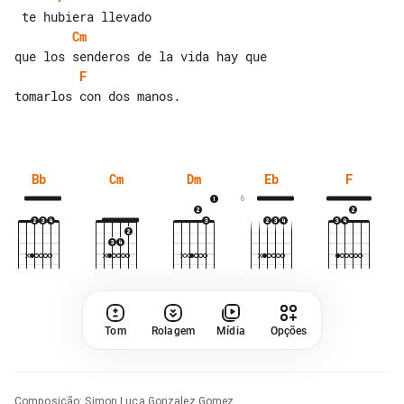
Cm
F
tomarlos con dos manos.

Bb
Cm
Dm
Eb
F
6
Tom
Rolagem
Mídia
Opções
Composição
:
Simon Luca Gonzalez Gomez