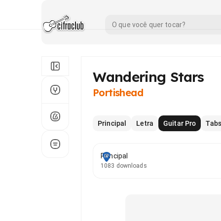
Wandering Stars
Portishead
Principal
Letra
Guitar Pro
Tab
Principal
1083 downloads