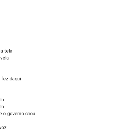
a tela
ovela
 fez daqui
do
do
ue o governo criou
 voz