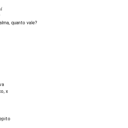
í
r
alma, quanto vale?
va
o, x
Repito