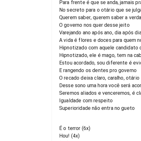
Para frente é que se anda, jamais pr
No secreto para o otário que se jul
Querem saber, querem saber a ver
O governo nos quer desse jeito
Varejando ano após ano, dia após di
A vida é flores e doces para quem n
Hipnotizado com aquele candidato 
Hipnotizado, ele é mago, tem na cab
Estou acordado, sou diferente é ev
E rangendo os dentes pro governo
O recado deixa claro, caralho, otário
Desse sono uma hora você será aco
Seremos aliados e venceremos, é cl
Igualdade com respeito
Superioridade não entra no gueto
É o terror (6x)
Hou! (4x)