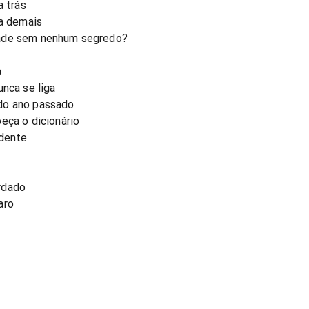
a trás
ga demais
dade sem nenhum segredo?
a
unca se liga
do ano passado
eça o dicionário
idente
rdado
aro