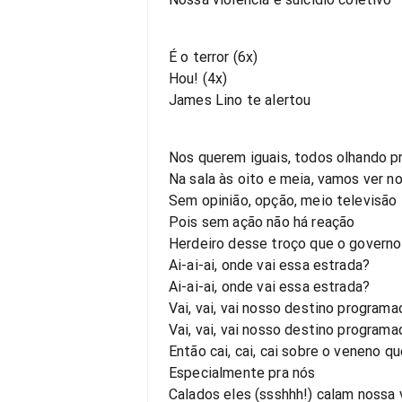
É o terror (6x)
Hou! (4x)
James Lino te alertou
Nos querem iguais, todos olhando pr
Na sala às oito e meia, vamos ver n
Sem opinião, opção, meio televisão
Pois sem ação não há reação
Herdeiro desse troço que o governo
Ai-ai-ai, onde vai essa estrada?
Ai-ai-ai, onde vai essa estrada?
Vai, vai, vai nosso destino programa
Vai, vai, vai nosso destino programa
Então cai, cai, cai sobre o veneno q
Especialmente pra nós
Calados eles (ssshhh!) calam nossa