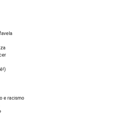
favela
eza
cer
ê!)
o e racismo
s
?