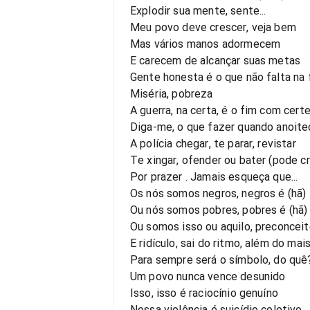
Explodir sua mente, sente...
Meu povo deve crescer, veja bem
Mas vários manos adormecem
E carecem de alcançar suas metas
Gente honesta é o que não falta na 
Miséria, pobreza
A guerra, na certa, é o fim com cert
Diga-me, o que fazer quando anoite
A polícia chegar, te parar, revistar
Te xingar, ofender ou bater (pode cr
Por prazer . Jamais esqueça que...
Os nós somos negros, negros é (hã)
Ou nós somos pobres, pobres é (hã)
Ou somos isso ou aquilo, preconceit
E ridículo, sai do ritmo, além do mai
Para sempre será o símbolo, do quê
Um povo nunca vence desunido
Isso, isso é raciocínio genuíno
Nossa violência é suicídio coletivo