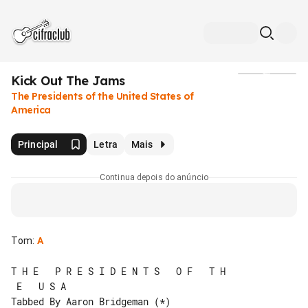
Kick Out The Jams
Mídia
The Presidents of the United States of
America
Principal
Letra
Mais
Continua depois do anúncio
Tom
:
A
T H E   P R E S I D E N T S   O F   T H

 E   U S A

Tabbed By Aaron Bridgeman (*)
