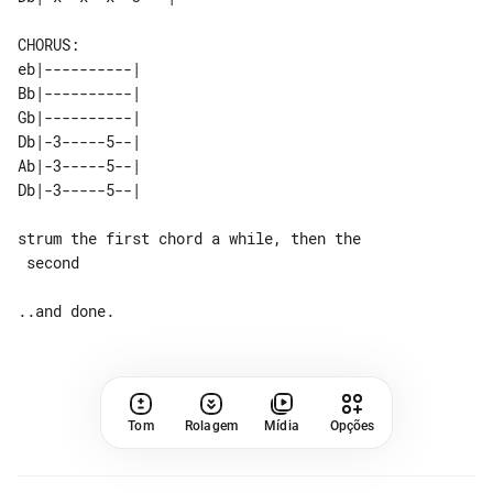
CHORUS:

eb|----------| 

Bb|----------| 

Gb|----------| 

Db|-3-----5--| 

Ab|-3-----5--| 

strum the first chord a while, then the

 second

Tom
Rolagem
Mídia
Opções