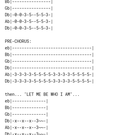
Bb|----------------| 

Gb|----------------| 

Db|-0-0-3-5--5-5-3-| 

Ab|-0-0-3-5--5-5-3-| 

PRE-CHORUS:

eb|---------------------------------|

Bb|---------------------------------|

Gb|---------------------------------|

Db|---------------------------------|

Ab|-3-3-3-3-5-5-5-5-3-3-3-3-5-5-5-5-|

then... "LET ME BE WHO I AM"...

eb|--------------| 

Bb|--------------| 

Gb|--------------| 

Db|-x--x--x--3~~-| 

Ab|-x--x--x--3~~-| 
