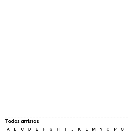
Todos artistas
A
B
C
D
E
F
G
H
I
J
K
L
M
N
O
P
Q
R