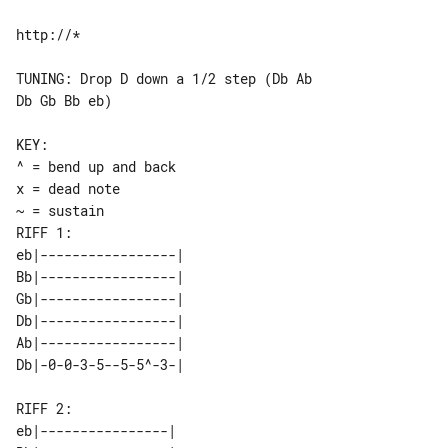
http://*

TUNING: Drop D down a 1/2 step (Db Ab 

Db Gb Bb eb)

^ = bend up and back

x = dead note

RIFF 1:

eb|-----------------| 

Bb|-----------------| 

Gb|-----------------| 

Db|-----------------| 

Ab|-----------------| 

RIFF 2:

eb|----------------| 
