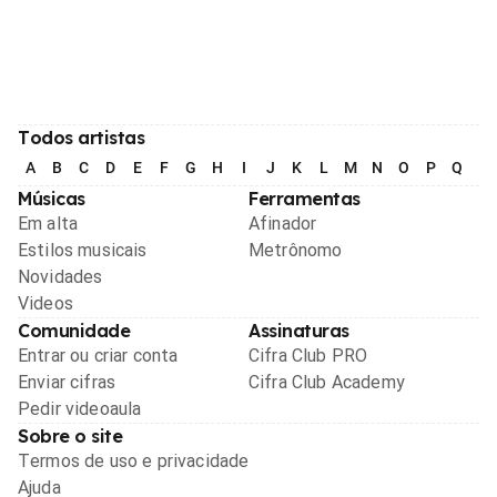
Todos artistas
A
B
C
D
E
F
G
H
I
J
K
L
M
N
O
P
Q
R
Músicas
Ferramentas
Em alta
Afinador
Estilos musicais
Metrônomo
Novidades
Videos
Comunidade
Assinaturas
Entrar ou criar conta
Cifra Club PRO
Enviar cifras
Cifra Club Academy
Pedir videoaula
Sobre o site
Termos de uso e privacidade
Ajuda