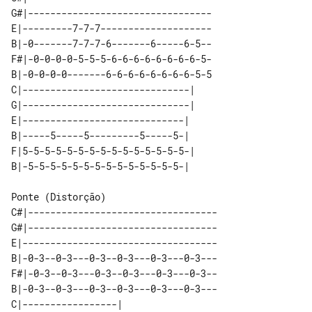
G#|---------------------------------

E|---------7-7-7--------------------

B|-0-------7-7-7-6-------6-----6-5--

F#|-0-0-0-0-5-5-5-6-6-6-6-6-6-6-6-5-

B|-0-0-0-0-------6-6-6-6-6-6-6-6-5-5

C|------------------------------| 

G|------------------------------| 

E|-----------------------------|  

B|-----5-----5---------5-----5-|  

F|5-5-5-5-5-5-5-5-5-5-5-5-5-5-5-| 

Ponte (Distorção)

C#|----------------------------------

G#|----------------------------------

E|-----------------------------------

B|-0-3--0-3---0-3--0-3---0-3---0-3---

F#|-0-3--0-3---0-3--0-3---0-3---0-3--

B|-0-3--0-3---0-3--0-3---0-3---0-3---

C|-----------------| 
