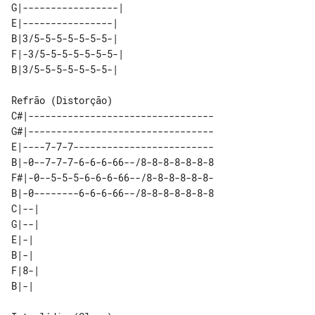
G|-----------------| 

E|----------------|  

B|3/5-5-5-5-5-5-5-|  

F|-3/5-5-5-5-5-5-5-| 

Refrão (Distorção)

C#|---------------------------------

G#|---------------------------------

E|----7-7-7-------------------------

B|-0--7-7-7-6-6-6-66--/8-8-8-8-8-8-8

F#|-0--5-5-5-6-6-6-66--/8-8-8-8-8-8-

B|-0--------6-6-6-66--/8-8-8-8-8-8-8

C|--| 

G|--| 

E|-|  

B|-|  

F|8-| 
