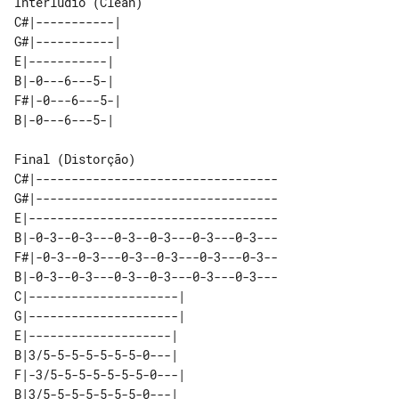
Interlúdio (Clean)

C#|-----------| 

G#|-----------| 

E|-----------|  

B|-0---6---5-|  

F#|-0---6---5-| 

Final (Distorção)

C#|----------------------------------

G#|----------------------------------

E|-----------------------------------

B|-0-3--0-3---0-3--0-3---0-3---0-3---

F#|-0-3--0-3---0-3--0-3---0-3---0-3--

B|-0-3--0-3---0-3--0-3---0-3---0-3---

C|---------------------| 

G|---------------------| 

E|--------------------|  

B|3/5-5-5-5-5-5-5-0---|  

F|-3/5-5-5-5-5-5-5-0---| 
