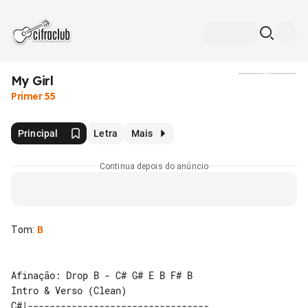
My Girl
Mídia
Primer 55
Principal
Letra
Mais
Continua depois do anúncio
Tom
:
B
Intro & Verso (Clean)

C#|---------------------------------
