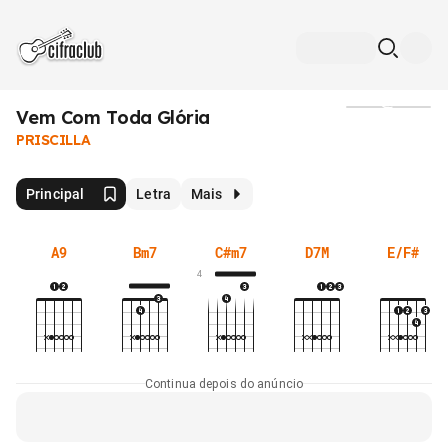
Vem Com Toda Glória
Mídia
PRISCILLA
Principal
Letra
Mais
A9
Bm7
C#m7
D7M
E/F#
4
Continua depois do anúncio