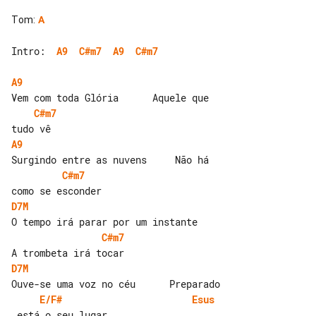
Tom
:
A
Intro:  
A9
C#m7
A9
C#m7
A9
C#m7
A9
C#m7
D7M
C#m7
D7M
E/F#
Esus