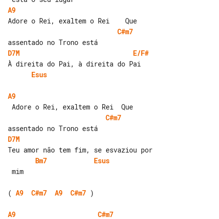
A9
C#m7
D7M
E/F#
Esus
A9
C#m7
D7M
Bm7
Esus
 mim

( 
A9
C#m7
A9
C#m7
 )

A9
C#m7