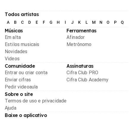
Todos artistas
A
B
C
D
E
F
G
H
I
J
K
L
M
N
O
P
Q
R
Músicas
Ferramentas
Em alta
Afinador
Estilos musicais
Metrônomo
Novidades
Videos
Comunidade
Assinaturas
Entrar ou criar conta
Cifra Club PRO
Enviar cifras
Cifra Club Academy
Pedir videoaula
Sobre o site
Termos de uso e privacidade
Ajuda
Baixe o aplicativo