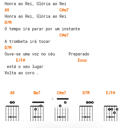
A9
C#m7
D7M
C#m7
D7M
E/F#
Esus
 está o seu lugar

A9
Bm7
C#m7
D7M
E/F#
4