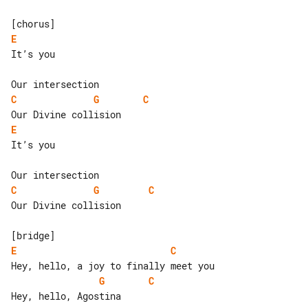
E
It’s you

C
G
C
E
It’s you

C
G
C
Our Divine collision

E
C
G
C
Hey, hello, Agostina
