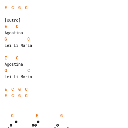
E
C
G
C
E
C
G
C
Lei Li Maria

E
C
G
C
Lei Li Maria

E
C
G
C
E
C
G
C
C
E
G