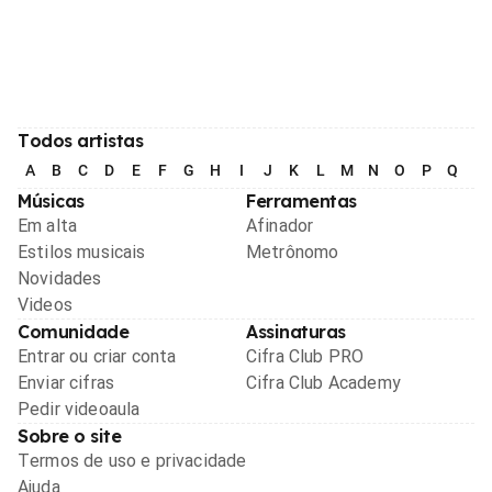
Todos artistas
A
B
C
D
E
F
G
H
I
J
K
L
M
N
O
P
Q
R
Músicas
Ferramentas
Em alta
Afinador
Estilos musicais
Metrônomo
Novidades
Videos
Comunidade
Assinaturas
Entrar ou criar conta
Cifra Club PRO
Enviar cifras
Cifra Club Academy
Pedir videoaula
Sobre o site
Termos de uso e privacidade
Ajuda