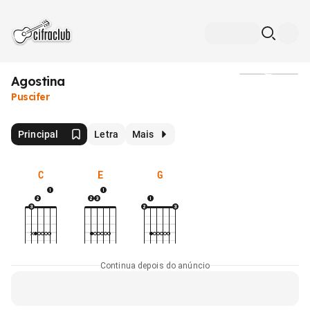
Agostina
Mídia
Puscifer
Principal
Letra
Mais
C
E
G
Continua depois do anúncio