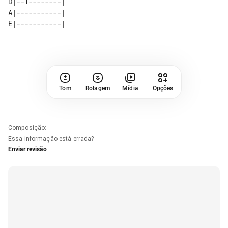
D|--1--------| 

A|-----------| 

Tom
Rolagem
Mídia
Opções
Composição
:
Essa informação está errada?
Enviar revisão