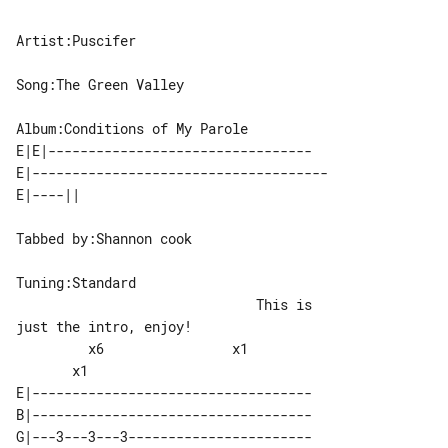
Artist:Puscifer

Song:The Green Valley

E|E|---------------------------------

E|-------------------------------------

Tabbed by:Shannon cook

Tuning:Standard

                              This is 

just the intro, enjoy!

         x6                x1          

E|-----------------------------------

B|-----------------------------------

G|---3---3---3-----------------------
