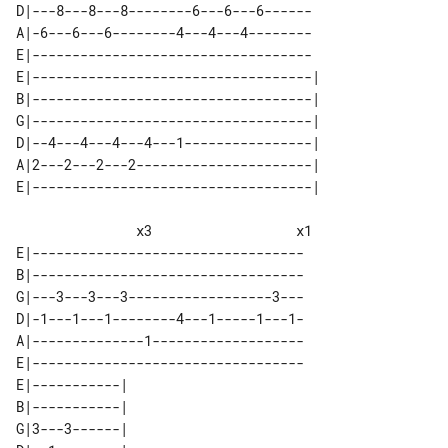
D|---8---8---8--------6---6---6------

A|-6---6---6--------4---4---4--------

E|-----------------------------------

E|-----------------------------------| 

B|-----------------------------------| 

G|-----------------------------------| 

D|--4---4---4---4---1----------------| 

A|2---2---2---2----------------------| 

               x3                  x1                   

E|----------------------------------

B|----------------------------------

G|---3---3---3------------------3---

D|-1---1---1--------4---1-----1---1-

A|--------------1-------------------

E|----------------------------------

E|-----------| 

B|-----------| 

G|3---3------| 
