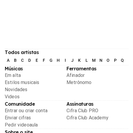
Todos artistas
A
B
C
D
E
F
G
H
I
J
K
L
M
N
O
P
Q
R
Músicas
Ferramentas
Em alta
Afinador
Estilos musicais
Metrônomo
Novidades
Videos
Comunidade
Assinaturas
Entrar ou criar conta
Cifra Club PRO
Enviar cifras
Cifra Club Academy
Pedir videoaula
Sobre o site