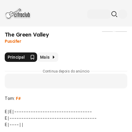
The Green Valley
Mídia
Puscifer
Principal
Mais
Continua depois do anúncio
Tom
:
F#
E|E|---------------------------------

E|-------------------------------------
