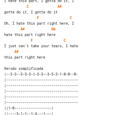
C
A#
F
C
A#
Dm
F
C
A#
this part right here

Versão simplificada

|--3-3--3-5-3-1-3-3--3-5-3-1-0-0--0-

|-----------------------------------

|-----------------------------------

|-----------------------------------

|-----------------------------------

|-----------------------------------

||1-0------------------| 

||----3-1-1--1-3---1---| 
