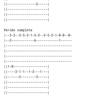
||---------------3-----| 

||---------------------| 

||---------------------| 

Versão completa

|--3-3--3-5-3-1-3-3--3-5-3-1-0-0--0-

|--3------------6------------1------

|-----------------------------------

|-----------------------------------

|-----------------------------------

|-----------------------------------

||1-0------------------| 

||----3-1-1--1-3---1---| 

||------3--------3-----| 

||---------------------| 

||---------------------| 
