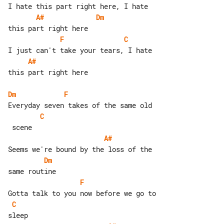
A#
Dm
F
C
A#
this part right here

Dm
F
C
A#
Dm
F
C