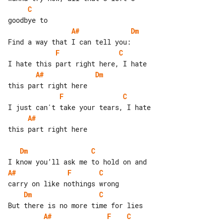
C
A#
Dm
F
C
A#
Dm
F
C
A#
this part right here

Dm
C
A#
F
C
Dm
C
A#
F
C