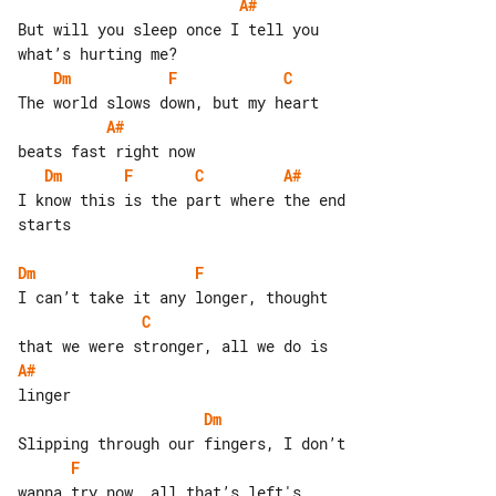
A#
But will you sleep once I tell you 

Dm
F
C
A#
Dm
F
C
A#
I know this is the part where the end 

starts

Dm
F
C
A#
Dm
F