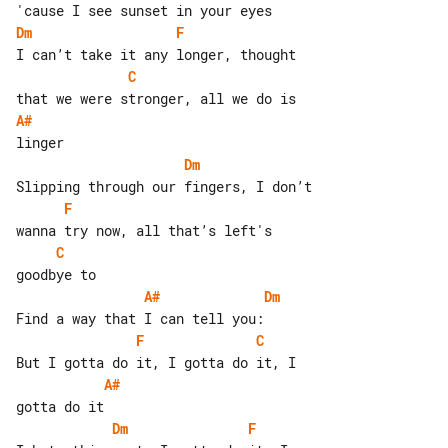
Dm
F
C
A#
Dm
F
C
A#
Dm
F
C
A#
Dm
F