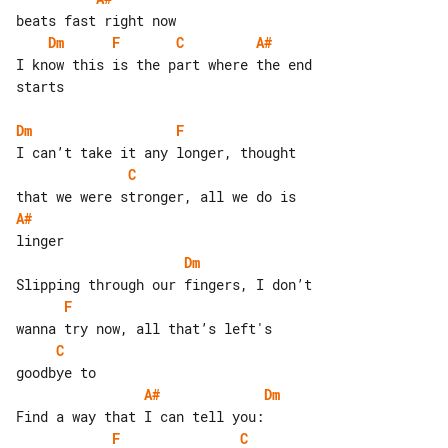
Dm
F
C
A#
I know this is the part where the end 

starts

Dm
F
C
A#
Dm
F
C
A#
Dm
F
C