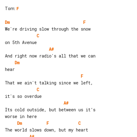
Tom
:
F
Dm
F
C
A#
Dm
F
C
A#
Its cold outside, but between us it’s 

Dm
F
C
A#