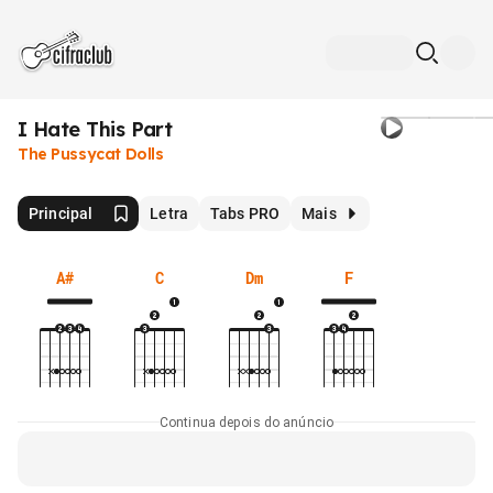
I Hate This Part
The Pussycat Dolls
Principal
Letra
Tabs PRO
Mais
A#
C
Dm
F
Continua depois do anúncio