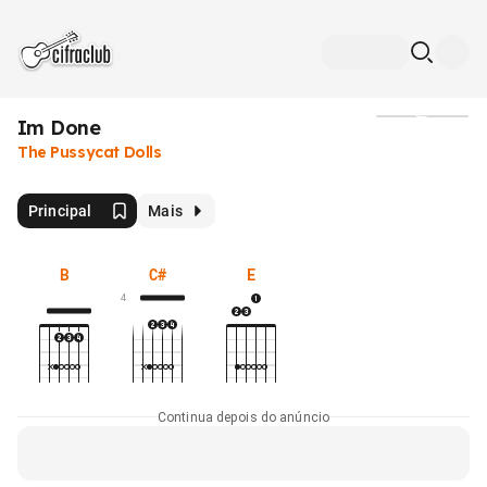
Im Done
Mídia
The Pussycat Dolls
Principal
Mais
B
C#
E
4
Continua depois do anúncio