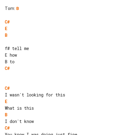
Tom
:
B
C#
E
B
f# tell me

E how

C#
C#
E
B
C#