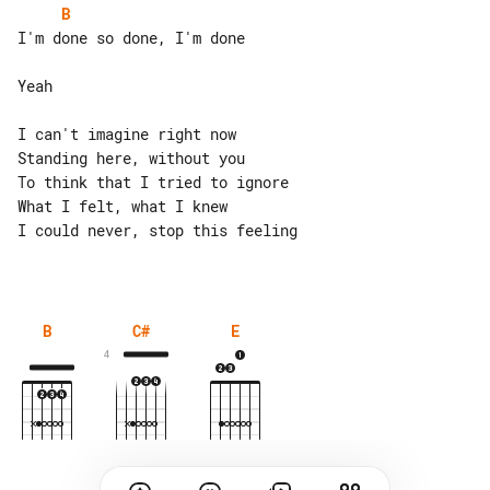
B
I'm done so done, I'm done

Yeah

I can't imagine right now

Standing here, without you

To think that I tried to ignore

What I felt, what I knew

I could never, stop this feeling

B
C#
E
4