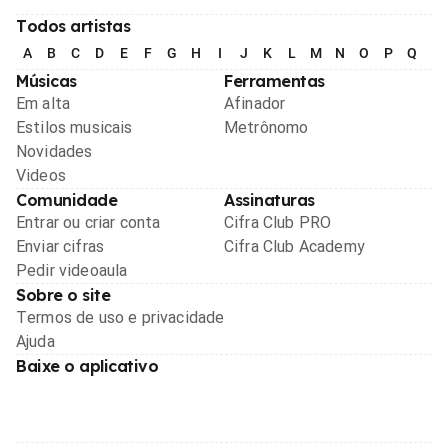
Todos artistas
A
B
C
D
E
F
G
H
I
J
K
L
M
N
O
P
Q
R
Músicas
Ferramentas
Em alta
Afinador
Estilos musicais
Metrônomo
Novidades
Videos
Comunidade
Assinaturas
Entrar ou criar conta
Cifra Club PRO
Enviar cifras
Cifra Club Academy
Pedir videoaula
Sobre o site
Termos de uso e privacidade
Ajuda
Baixe o aplicativo