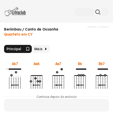
Berimbau / Canto de Ossanha
Mídia
Quarteto em CY
Principal
Mais
Ab7
Am6
Am7
Bb
Bb7
4
Continua depois do anúncio