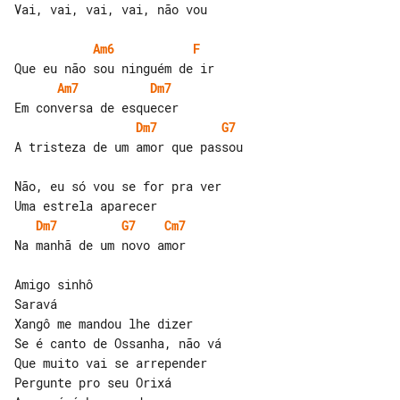
Vai, vai, vai, vai, não vou

Am6
F
Am7
Dm7
Dm7
G7
A tristeza de um amor que passou

Não, eu só vou se for pra ver

Dm7
G7
Cm7
Na manhã de um novo amor

Amigo sinhô

Saravá

Xangô me mandou lhe dizer

Se é canto de Ossanha, não vá

Que muito vai se arrepender

Pergunte pro seu Orixá
