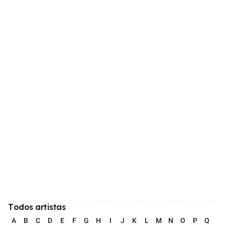
Todos artistas
A
B
C
D
E
F
G
H
I
J
K
L
M
N
O
P
Q
R