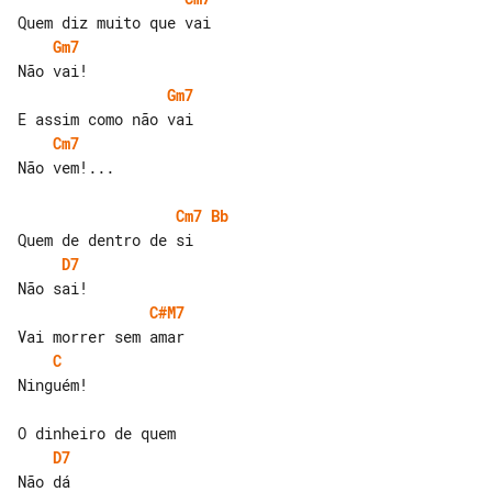
Gm7
Gm7
Cm7
Não vem!...

Cm7
Bb
D7
C#M7
C
Ninguém!

D7