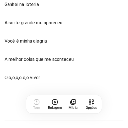
Ganhei na loteria
A sorte grande me apareceu
Você é minha alegria
A melhor coisa que me aconteceu
O,o,o,o,o,o,o viver
Tom
Rolagem
Mídia
Opções