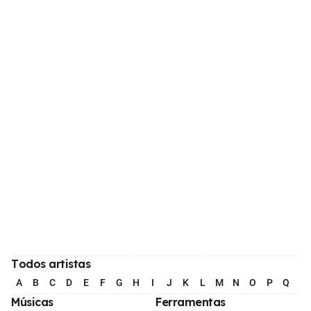
Todos artistas
A
B
C
D
E
F
G
H
I
J
K
L
M
N
O
P
Q
R
Músicas
Ferramentas