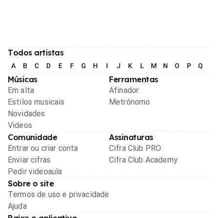
Todos artistas
A
B
C
D
E
F
G
H
I
J
K
L
M
N
O
P
Q
R
Músicas
Ferramentas
Em alta
Afinador
Estilos musicais
Metrônomo
Novidades
Videos
Comunidade
Assinaturas
Entrar ou criar conta
Cifra Club PRO
Enviar cifras
Cifra Club Academy
Pedir videoaula
Sobre o site
Termos de uso e privacidade
Ajuda
Baixe o aplicativo