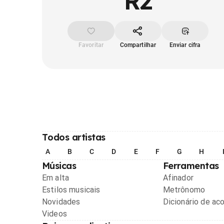
R2
Favoritar
Compartilhar
Enviar cifra
Todos artistas
A
B
C
D
E
F
G
H
Músicas
Ferramentas
Em alta
Afinador
Estilos musicais
Metrônomo
Novidades
Dicionário de ac
Videos