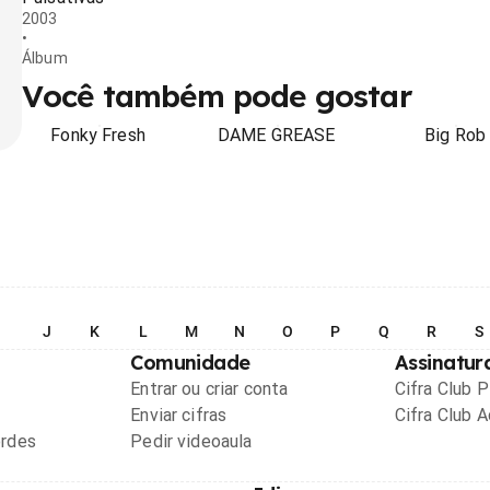
2003
•
Álbum
Você também pode gostar
Fonky Fresh
DAME GREASE
Big Rob
I
J
K
L
M
N
O
P
Q
R
S
Comunidade
Assinatur
Entrar ou criar conta
Cifra Club 
Enviar cifras
Cifra Club 
ordes
Pedir videoaula