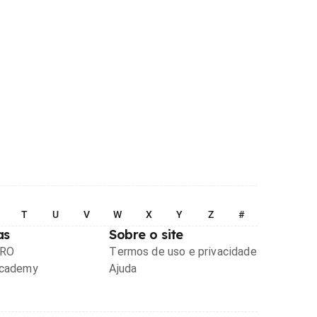
T
U
V
W
X
Y
Z
#
as
Sobre o site
PRO
Termos de uso e privacidade
Academy
Ajuda