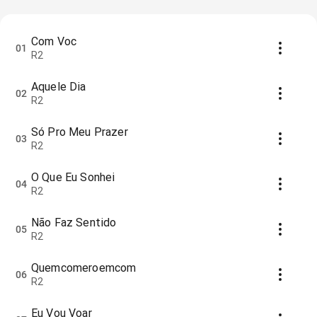
Com Voc
01
R2
Aquele Dia
02
R2
Só Pro Meu Prazer
03
R2
O Que Eu Sonhei
04
R2
Não Faz Sentido
05
R2
Quemcomeroemcom
06
R2
Eu Vou Voar