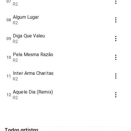
07
R2
Algum Lugar
08
R2
Diga Que Valeu
09
R2
Pela Mesma Razão
10
R2
Inter Arma Charitas
11
R2
Aquele Dia (Remix)
12
R2
Todos artistas