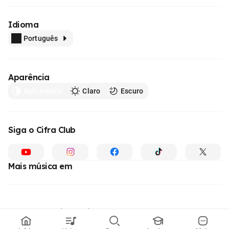
Idioma
Português
Aparência
Automático
Claro
Escuro
Siga o Cifra Club
Mais música em
Feito com
em todo o Brasil
© 1996 - 2026, o maior site de ensino de música do Brasil