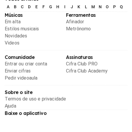
A
B
C
D
E
F
G
H
I
J
K
L
M
N
O
P
Q
R
Músicas
Ferramentas
Em alta
Afinador
Estilos musicais
Metrônomo
Novidades
Videos
Comunidade
Assinaturas
Entrar ou criar conta
Cifra Club PRO
Enviar cifras
Cifra Club Academy
Pedir videoaula
Sobre o site
Termos de uso e privacidade
Ajuda
Baixe o aplicativo