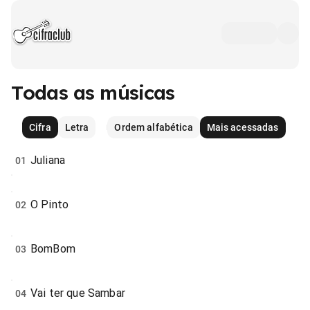
Todas as músicas
Cifra
Letra
Ordem alfabética
Mais acessadas
Juliana
01
O Pinto
02
BomBom
03
Vai ter que Sambar
04