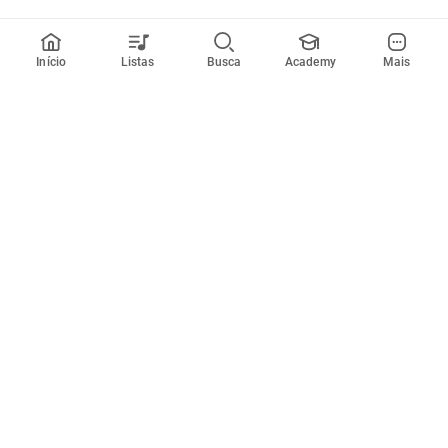
Início
Listas
Busca
Academy
Mais
Todos artistas
A
B
C
D
E
F
G
H
I
J
K
L
M
N
O
P
Q
R
Músicas
Ferramentas
Em alta
Afinador
Estilos musicais
Metrônomo
Novidades
Videos
Comunidade
Assinaturas
Entrar ou criar conta
Cifra Club PRO
Enviar cifras
Cifra Club Academy
Pedir videoaula