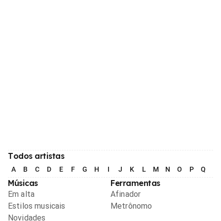
Todos artistas
A
B
C
D
E
F
G
H
I
J
K
L
M
N
O
P
Q
R
Músicas
Ferramentas
Em alta
Afinador
Estilos musicais
Metrônomo
Novidades