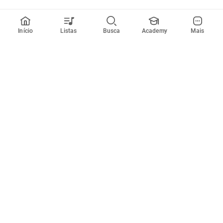
Início
Listas
Busca
Academy
Mais
Todos artistas
A
B
C
D
E
F
G
H
I
J
K
L
M
N
O
P
Q
R
Músicas
Ferramentas
Em alta
Afinador
Estilos musicais
Metrônomo
Novidades
Videos
Comunidade
Assinaturas
Entrar ou criar conta
Cifra Club PRO
Enviar cifras
Cifra Club Academy
Pedir videoaula