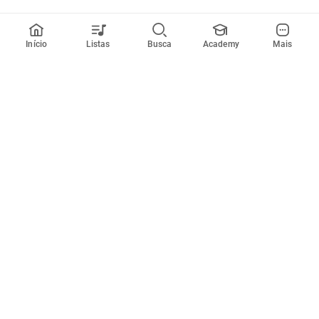
Início
Listas
Busca
Academy
Mais
Todos artistas
A
B
C
D
E
F
G
H
I
J
K
L
M
N
O
P
Q
R
Músicas
Ferramentas
Em alta
Afinador
Estilos musicais
Metrônomo
Novidades
Videos
Comunidade
Assinaturas
Entrar ou criar conta
Cifra Club PRO
Enviar cifras
Cifra Club Academy
Pedir videoaula