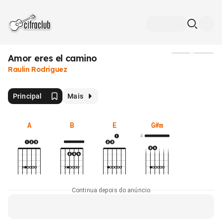
Amor eres el camino
Mídia
Raulin Rodriguez
Principal
Mais
A
B
E
G#m
4
Continua depois do anúncio