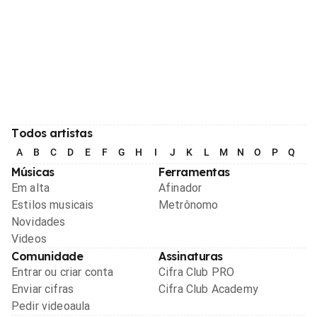
Todos artistas
A
B
C
D
E
F
G
H
I
J
K
L
M
N
O
P
Q
R
Músicas
Ferramentas
Em alta
Afinador
Estilos musicais
Metrônomo
Novidades
Videos
Comunidade
Assinaturas
Entrar ou criar conta
Cifra Club PRO
Enviar cifras
Cifra Club Academy
Pedir videoaula