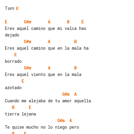
Tom
:
E
E
G#m
A
B
E
Eres aquel camino que mi valca has 

G#m
A
B
E
G#m
A
B
E
G#m
A
B
E
G#m
A
B
E