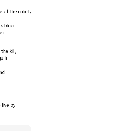
 of the unholy.
s bluer,
er.
the kill,
uilt.
nd.
 live by