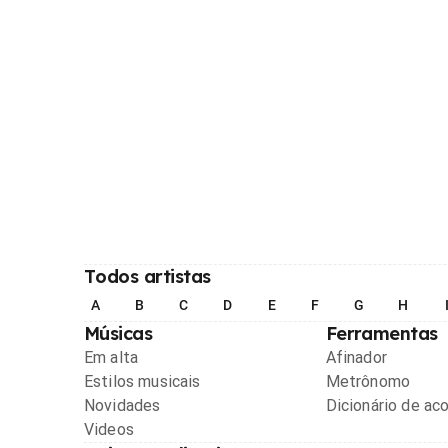
Todos artistas
A
B
C
D
E
F
G
H
Músicas
Ferramentas
Em alta
Afinador
Estilos musicais
Metrônomo
Novidades
Dicionário de ac
Videos