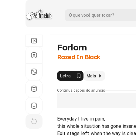
Forlorn
Razed In Black
Letra
Mais
Continua depois do anúncio
Everyday I live in pain,
this whole situation has gone insan
Exit stage left when the way is clea