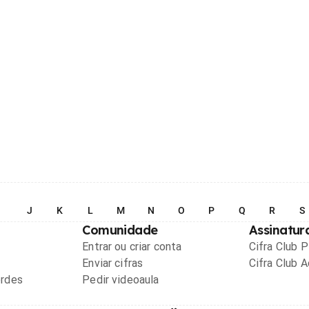
I
J
K
L
M
N
O
P
Q
R
S
Comunidade
Assinatur
Entrar ou criar conta
Cifra Club 
Enviar cifras
Cifra Club 
ordes
Pedir videoaula