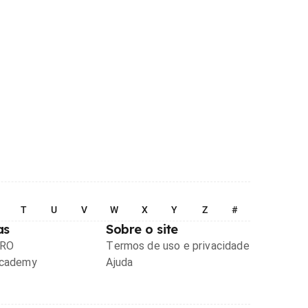
T
U
V
W
X
Y
Z
#
as
Sobre o site
PRO
Termos de uso e privacidade
Academy
Ajuda