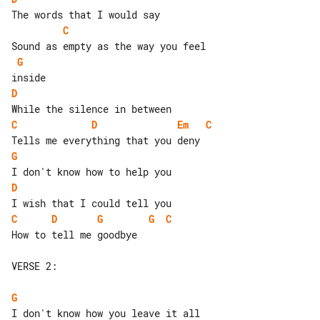
C
G
D
C
D
Em
C
G
D
C
D
G
G
C
How to tell me goodbye

VERSE 2:

G
I don't know how you leave it all 
