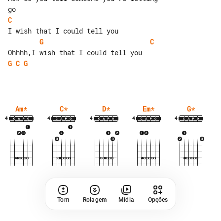
C
G
C
G
C
G
Am
*
C
*
D
*
Em
*
G
*
4
4
4
4
4
Tom
Rolagem
Mídia
Opções