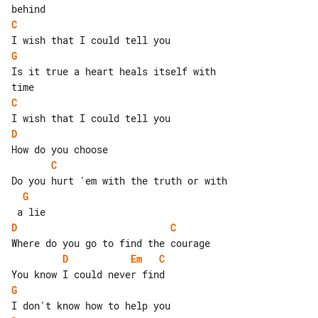
C
G
Is it true a heart heals itself with 

C
D
C
G
D
C
D
Em
C
G