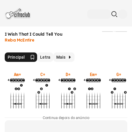
I Wish That I Could Tell You
Mídia
Reba McEntire
Principal
Letra
Mais
Am
*
C
*
D
*
Em
*
G
*
4
4
4
4
4
Continua depois do anúncio