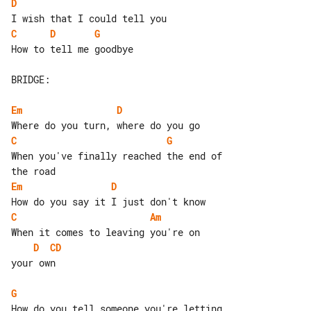
D
C
D
G
How to tell me goodbye

BRIDGE:

Em
D
C
G
When you've finally reached the end of 

Em
D
C
Am
D
CD
your own

G
How do you tell someone you're letting 
