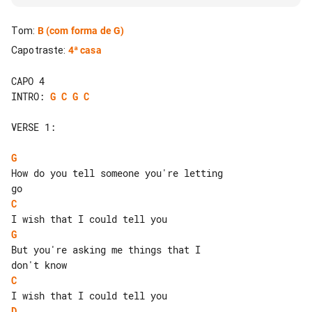
Tom
:
B
(com forma de G)
Capotraste
:
4ª casa
INTRO: 
G
C
G
C
VERSE 1:

G
How do you tell someone you're letting 

C
G
But you're asking me things that I 

C
D