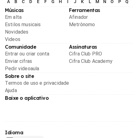
A
B
C
D
E
F
G
H
I
J
K
L
M
N
O
P
Q
R
Músicas
Ferramentas
Em alta
Afinador
Estilos musicais
Metrônomo
Novidades
Videos
Comunidade
Assinaturas
Entrar ou criar conta
Cifra Club PRO
Enviar cifras
Cifra Club Academy
Pedir videoaula
Sobre o site
Termos de uso e privacidade
Ajuda
Baixe o aplicativo
Idioma